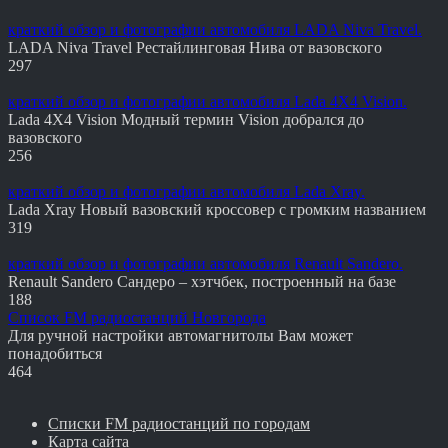
краткий обзор и фотографии автомобиля LADA Niva Travel.
LADA Niva Travel Рестайлинговая Нива от вазовского
297
краткий обзор и фотографии автомобиля Lada 4X4 Vision.
Lada 4X4 Vision Модный термин Vision добрался до
вазовского
256
краткий обзор и фотографии автомобиля Lada Xray.
Lada Xray Новый вазовский кроссовер с громким названием
319
краткий обзор и фотографии автомобиля Renault Sandero.
Renault Sandero Сандеро – хэтчбек, построенный на базе
188
Список FM радиостанций Новгорода
Для ручной настройки автомагнитолы Вам может
понадобиться
464
Списки FM радиостанций по городам
Карта сайта