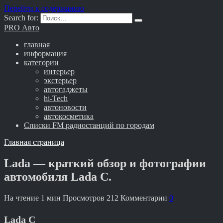
Перейти к содержанию
Search for:
PRO Авто
главная
информация
категории
интерьер
экстерьер
автогаджеты
hi-Tech
автоновости
автокосметика
Списки FM радиостанций по городам
Главная страница
Lada — краткий обзор и фотографии
автомобиля Lada C.
На чтение
1 мин
Просмотров
212
Комментарии
0
Lada C