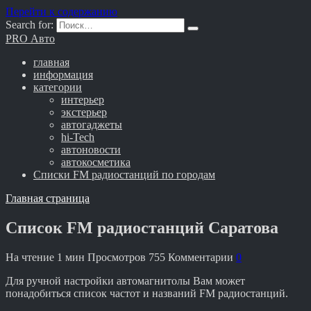
Перейти к содержанию
Search for:
PRO Авто
главная
информация
категории
интерьер
экстерьер
автогаджеты
hi-Tech
автоновости
автокосметика
Списки FM радиостанций по городам
Главная страница
Список FM радиостанций Саратова
На чтение
1 мин
Просмотров
755
Комментарии
0
Для ручной настройки автомагнитолы Вам может
понадобиться список частот и названий FM радиостанций.