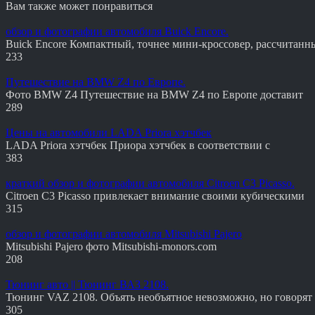
Вам также может понравиться
обзор и фотографии автомобиля Buick Encore.
Buick Encore Компактный, точнее мини-кроссовер, рассчитанн
233
Путешествие на BMW Z4 по Европе.
Фото BMW Z4 Путешествие на BMW Z4 по Европе доставит
289
Цены на автомобили LADA Priora хэтчбек
LADA Priora хэтчбек Приора хэтчбек в соответствии с
383
краткий обзор и фотографии автомобиля Citroen C3 Picasso.
Citroen C3 Picasso привлекает внимание своими кубическими
315
обзор и фотографии автомобиля Mitsubishi Pajero
Mitsubishi Pajero фото Mitsubishi-monors.com
208
Тюнинг авто || Тюнинг ВАЗ 2108.
Тюнинг VAZ 2108. Объять необъятное невозможно, но говорят
305