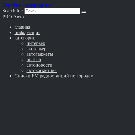
Перейти к содержанию
Search for:
PRO Авто
главная
информация
категории
интерьер
экстерьер
автогаджеты
hi-Tech
автоновости
автокосметика
Списки FM радиостанций по городам