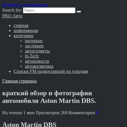
Перейти к содержанию
Search for:
PRO Авто
главная
информация
категории
интерьер
экстерьер
автогаджеты
hi-Tech
автоновости
автокосметика
Списки FM радиостанций по городам
Главная страница
краткий обзор и фотографии
автомобиля Aston Martin DBS.
На чтение
1 мин
Просмотров
269
Комментарии
0
Aston Martin DBS