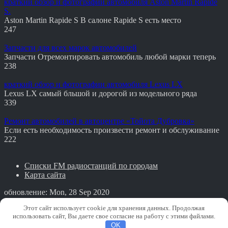
краткий обзор и фотографии автомобиля Aston Martin Rapide
S.
Aston Martin Rapide S В салоне Rapide S есть место
247
Запчасти для всех марок автомобилей
Запчасти Отремонтировать автомобиль любой марки теперь
238
краткий обзор и фотографии автомобиля Lexus LX
Lexus LX самый бльшой и дорогой из модельного ряда
339
Ремонт автомобилей в автоцентре «Тойота Дубровка»
Если есть необходимость произвести ремонт и обслуживание
222
Списки FM радиостанций по городам
Карта сайта
обновление: Mon, 28 Sep 2020
PRO Авто
Этот сайт использует cookie для хранения данных. Продолжая
использовать сайт, Вы даете свое согласие на работу с этими файлами.
Copyright © PRO Авто. All rights reserved.
OK