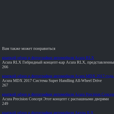
Вам также может понравиться
краткий обзор и фотографии автомобиля Acura RLX
Acura RLX Гибридный концепт-кар Acura RLX, представленн
266
краткий обзор и фотографии автомобиля Acura MDX 2017 года
Acura MDX 2017 Система Super Handling All-Wheel Drive
267
краткий обзор и фотографии автомобиля Acura Precision Concep
Acura Precision Concept Этот концепт с распашными дверями
249
краткий обзор и фотографии автомобиля Акура ILX