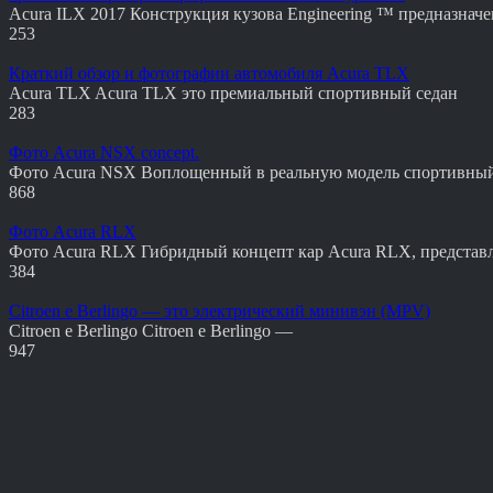
Acura ILX 2017 Конструкция кузова Engineering ™ предназначе
253
Краткий обзор и фотографии автомобиля Acura TLX
Acura TLX Acura TLX это премиальный спортивный седан
283
Фото Acura NSX concept.
Фото Acura NSX Воплощенный в реальную модель спортивны
868
Фото Acura RLX
Фото Acura RLX Гибридный концепт кар Acura RLX, предста
384
Citroen e Berlingo — это электрический минивэн (MPV)
Citroen e Berlingo Citroen e Berlingo —
947