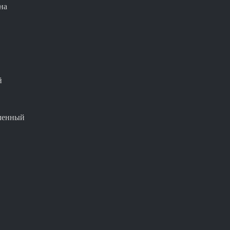
на
й
вленный