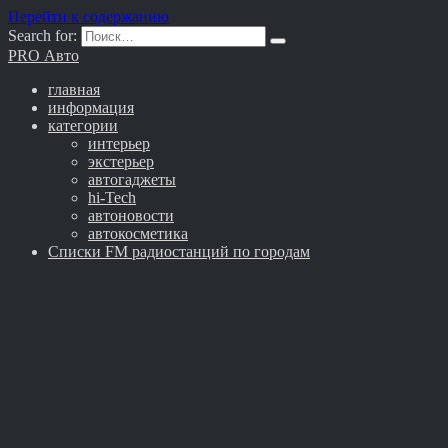
Перейти к содержанию
Search for:
PRO Авто
главная
информация
категории
интерьер
экстерьер
автогаджеты
hi-Tech
автоновости
автокосметика
Списки FM радиостанций по городам