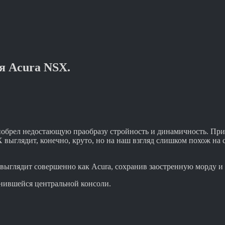
я Acura NSX.
брел недостающую праобразу стройность и динамичность. При 
 выглядит, конечно, круто, но на наш взгляд слишком похож н
ыглядит совершенно как Acura, сохранив заостренную морду и ко
енившейся центральной консоли.