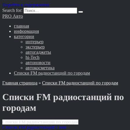
Перейти к содержанию
Search for:
PRO Авто
главная
информация
категории
интерьер
экстерьер
автогаджеты
hi-Tech
автоновости
автокосметика
Списки FM радиостанций по городам
Главная страница
»
Списки FM радиостанций по городам
Списки FM радиостанций по
городам
Списки FM радиостанций по городам
Список FM радиостанций Сочи