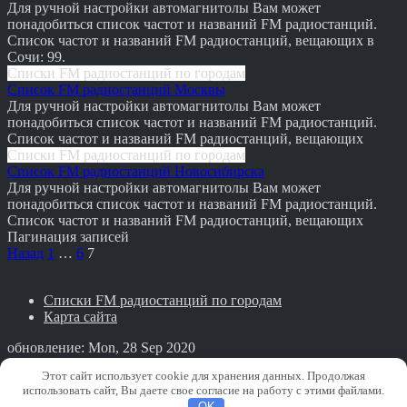
Для ручной настройки автомагнитолы Вам может
понадобиться список частот и названий FM радиостанций.
Список частот и названий FM радиостанций, вещающих в
Сочи: 99.
Списки FM радиостанций по городам
Список FM радиостанций Москвы
Для ручной настройки автомагнитолы Вам может
понадобиться список частот и названий FM радиостанций.
Список частот и названий FM радиостанций, вещающих
Списки FM радиостанций по городам
Список FM радиостанций Новосибирска
Для ручной настройки автомагнитолы Вам может
понадобиться список частот и названий FM радиостанций.
Список частот и названий FM радиостанций, вещающих
Пагинация записей
Назад
1
…
6
7
Списки FM радиостанций по городам
Карта сайта
обновление: Mon, 28 Sep 2020
PRO Авто
Этот сайт использует cookie для хранения данных. Продолжая
использовать сайт, Вы даете свое согласие на работу с этими файлами.
Copyright © PRO Авто. All rights reserved.
OK